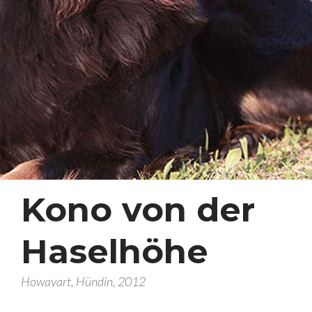
Kontakt
Impressum
Datenschutz
Kontaktformular
Kono von der
Finale Seba Rondo
Haselhöhe
Monti vom Berkheimer See
Clubsiegerschau Eichenzell
Howavart, Hündin, 2012
Capo news
Sebadenitis Monti vom