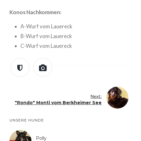
Allgemein
Konos Nachkommen:
Hundegedanken
Würfe
A-Wurf vom Lauereck
B-Wurf vom Lauereck
C-Wurf vom Lauereck
Anmelden
Feed der Einträge
Kommentare-Feed
WordPress.org
Next:
"Rondo" Monti vom Berkheimer See
UNSERE HUNDE
Polly