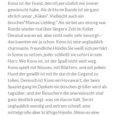
Berkheimer See
Kono ist der Hund, den ich persönlich mir immer
gewünscht habe. Als dritte im Bunde ist sie ganz
ehrlich unser „Küken“. Vielleicht auch ein
bisschen“Mamas Liebling.“ Als sie bei uns einzog war
Rondo wieder mal über längere Zeit im Keller.
Diesmal waren wir aber nicht mehr sehr besorgt—
das kannten wir ja schon. Kono ist eine unglaublich
charmante, freundliche Hündin.Sie weiß sich perfekt
Juli 2023
in Szene zu setzen, jeder schließt sie sofort in sein
Juni 2023
Herz. Wo Kono ist, ist der Spaß nicht weit weg.
Mai 2023
Kono spielt mit Nüssen, mit Blättern, und mit jedem
August 2022
Hund der gewillt ist mit ihr durch die Gegend zu
November 2021
tollen. Dennoch ist Kono ein Hovawart, der beim
Juni 2021
Spaziergang im Dunkeln ein bisschen größer wird als
tagsüber, und der Besuchern die unerwünscht sind
Mai 2021
ganz deutlich zeigt, was sie davon hält. Sie ist
Februar 2021
unglaublich wendig und extrem schnell, eine
Januar 2021
mittelgroße aber kräftige Hündin. Wenn es eine