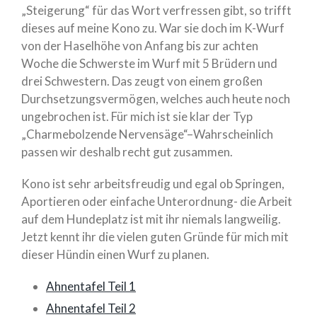
Dezember 2020
„Steigerung“ für das Wort verfressen gibt, so trifft
November 2020
dieses auf meine Kono zu. War sie doch im K-Wurf
von der Haselhöhe von Anfang bis zur achten
Oktober 2020
Woche die Schwerste im Wurf mit 5 Brüdern und
August 2020
drei Schwestern. Das zeugt von einem großen
Juli 2020
Durchsetzungsvermögen, welches auch heute noch
Mai 2020
ungebrochen ist. Für mich ist sie klar der Typ
April 2020
„Charmebolzende Nervensäge“–Wahrscheinlich
August 2019
passen wir deshalb recht gut zusammen.
Juli 2019
Kono ist sehr arbeitsfreudig und egal ob Springen,
Juni 2019
Aportieren oder einfache Unterordnung- die Arbeit
Januar 2019
auf dem Hundeplatz ist mit ihr niemals langweilig.
September 2018
Jetzt kennt ihr die vielen guten Gründe für mich mit
dieser Hündin einen Wurf zu planen.
Juni 2015
Ahnentafel Teil 1
Ahnentafel Teil 2